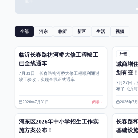
通车
全部
河东
临沂
新区
生活
视频
临沂长春路祊河桥大修工程竣工
外链
已全线通车
减商增
划有变
7月31日，长春路祊河桥大修工程顺利通过
竣工验收，实现全线正式通车
7月27日
布了《沂河新
告、控制性
示》。
2026年7月31日
阅读
2026年7
河东区2026年中小学招生工作实
长春路
施方案公布！
基础设