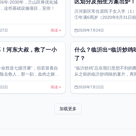
区划分及招生方案出炉！
026年-2030年，兰山区将优化城
，这些基础设施项目，安排！
沂河新区常住居民子女入学（1
①年满6周岁（2020年8月31日
尚未注册义务教育学籍。②身体
基本学习能力。
月27日
阅读
2026年7月24日
幕！河东大叔，救了一小
什么？临沂出“临沂炒鸡
了？
一命胜造七级浮屠”，但若冒着自
“临沂炒鸡”总在我们意想不到的
险去救人，那一刻，血肉之躯已
从之前的临沂炒鸡味的薯片，再
塔。
味的香肠，如今临沂炒鸡又开始
月22日
阅读
2026年7月22日
加载更多