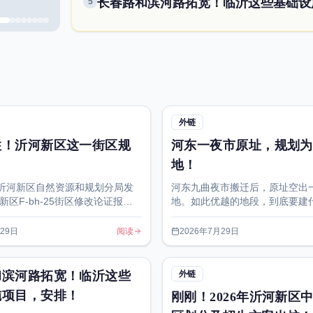
5
外链
住！沂河新区这一街区规
河东一夜市原址，规划为
！
地！
，沂河新区自然资源和规划分局发
河东九曲夜市搬迁后，原址空出
区F-bh-25街区修改论证报
地。如此优越的地段，到底要建
详细规划修改及城市设计批前公
利用？随着九曲夜市的成功搬迁
周边群众热议的话题。
月29日
阅读
2026年7月29日
和滨河路拓宽！临沂这些
外链
施项目，安排！
刚刚！2026年沂河新区